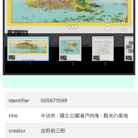
addItem
1
2
3
identifier
005671599
title
今治市 : 國立公園瀬戸内海 : 觀光の基地
creator
吉田初三郎