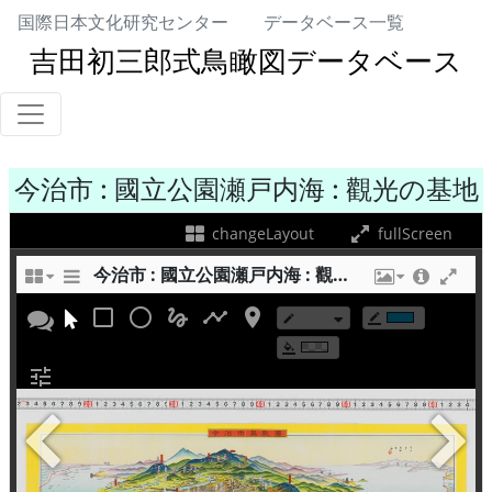
国際日本文化研究センター
データベース一覧
吉田初三郎式鳥瞰図データベース
今治市 : 國立公園瀬戸内海 : 觀光の基地
changeLayout
fullScreen
今治市 : 國立公園瀬戸内海 : 觀光の基地
check_box_outline_blank
radio_button_unchecked
gesture
timeline
room
create
border_color
format_color_fill
+
tune